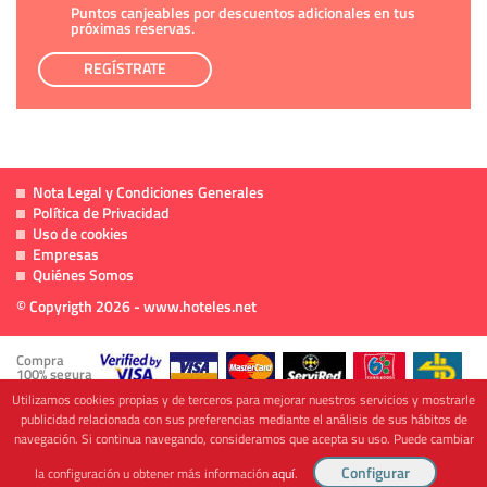
Puntos canjeables por descuentos adicionales en tus
próximas reservas.
REGÍSTRATE
Nota Legal y Condiciones Generales
Política de Privacidad
Uso de cookies
Empresas
Quiénes Somos
© Copyrigth 2026 - www.hoteles.net
Compra
100% segura
Utilizamos cookies propias y de terceros para mejorar nuestros servicios y mostrarle
publicidad relacionada con sus preferencias mediante el análisis de sus hábitos de
navegación. Si continua navegando, consideramos que acepta su uso. Puede cambiar
Cofinanciado por
la configuración u obtener más información
aquí
.