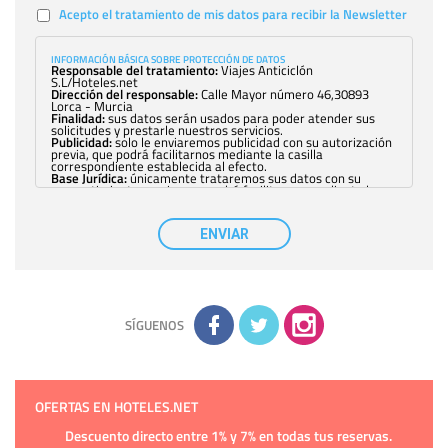
Acepto el tratamiento de mis datos para recibir la Newsletter
INFORMACIÓN BÁSICA SOBRE PROTECCIÓN DE DATOS
Responsable del tratamiento:
Viajes Anticiclón
S.L/Hoteles.net
Dirección del responsable:
Calle Mayor número 46,30893
Lorca - Murcia
Finalidad:
sus datos serán usados para poder atender sus
solicitudes y prestarle nuestros servicios.
Publicidad:
solo le enviaremos publicidad con su autorización
previa, que podrá facilitarnos mediante la casilla
correspondiente establecida al efecto.
Base Jurídica:
únicamente trataremos sus datos con su
consentimiento previo, que podrá facilitarnos mediante la
casilla correspondiente establecida al efecto.
Destinatarios:
con carácter general, sólo el personal de
nuestra entidad que esté debidamente autorizado podrá
ENVIAR
tener conocimiento de la información que le pedimos. No se
comunicarán datos a terceros.
Derechos:
tiene derecho a saber qué información tenemos
sobre usted, corregirla y eliminarla, tal y como se explica en
la información adicional disponible en nuestra página web.
Información complementaria:
Puede consultar la información
adicional y detallada sobre cómo tratamos sus datos en la
política de privacidad
SÍGUENOS
OFERTAS EN HOTELES.NET
Descuento directo entre 1% y 7% en todas tus reservas.